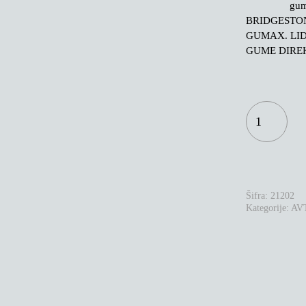
gu
BRIDGESTON
GUMAX. LI
GUME DIREK
BRIDGESTON
BLIZZAK
6
225/55R17
101V
XL
KOLIČINA
Šifra:
21202
Kategorije:
AV