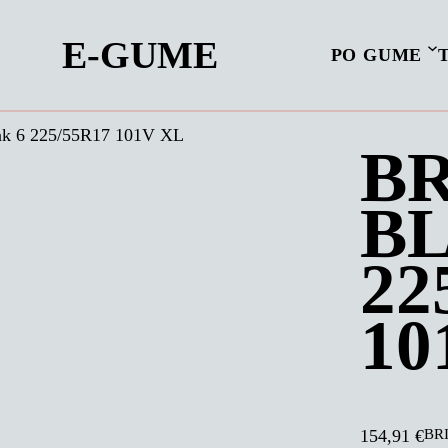
E-GUME
PO GUME
k 6 225/55R17 101V XL
B
BL
22
10
BRI
154,91
€