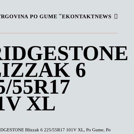
TRGOVINA PO GUME
EKONTAKT
NEWS
RIDGESTONE
IZZAK 6
5/55R17
1V XL
DGESTONE Blizzak 6 225/55R17 101V XL, Po Gume, Po