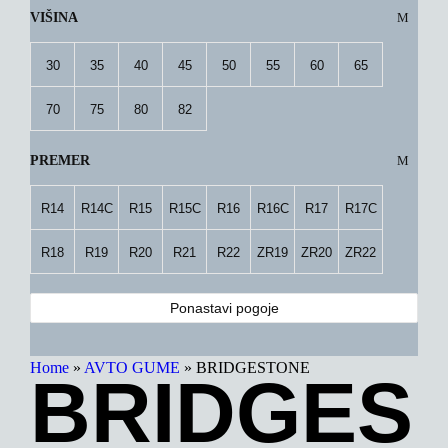
VIŠINA
30
35
40
45
50
55
60
65
70
75
80
82
PREMER
R14
R14C
R15
R15C
R16
R16C
R17
R17C
R18
R19
R20
R21
R22
ZR19
ZR20
ZR22
Ponastavi pogoje
Home
»
AVTO GUME
»
BRIDGESTONE
BRIDGES