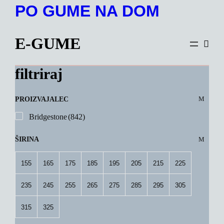
Preskoči
PO GUME NA DOM
na
vsebino
E-GUME
filtriraj
PROIZVAJALEC
Bridgestone
(842)
ŠIRINA
155
165
175
185
195
205
215
225
235
245
255
265
275
285
295
305
315
325