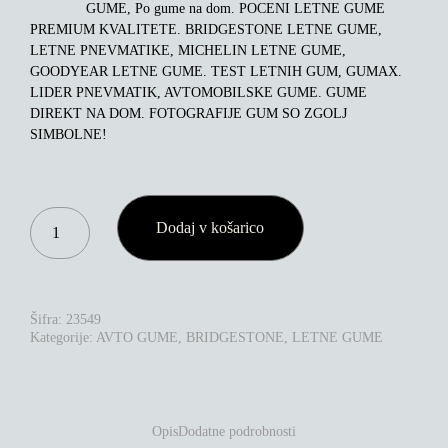
GUME, Po gume na dom. POCENI LETNE GUME
PREMIUM KVALITETE. BRIDGESTONE LETNE GUME,
LETNE PNEVMATIKE, MICHELIN LETNE GUME,
GOODYEAR LETNE GUME. TEST LETNIH GUM, GUMAX.
LIDER PNEVMATIK, AVTOMOBILSKE GUME. GUME
DIREKT NA DOM. FOTOGRAFIJE GUM SO ZGOLJ
SIMBOLNE!
BRIDGESTONE
Dodaj v košarico
ALENZA
001
245/45R20
103W
XL
Šifra:
23549
KOLIČINA
Kategorije:
AVTO GUME
,
BRIDGESTONE
,
LETNE GUME
Opis
Dodatne podrobnosti