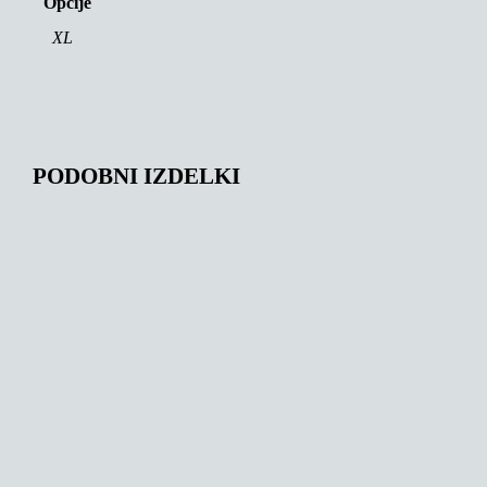
Opcije
XL
PODOBNI IZDELKI
159,00
€
156,68
€