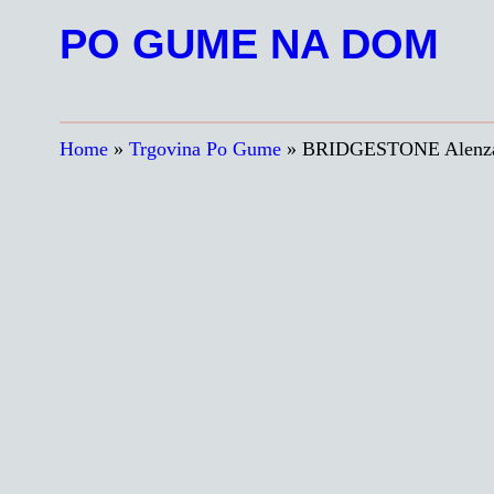
Preskoči
PO GUME NA DOM
na
vsebino
Home
»
Trgovina Po Gume
»
BRIDGESTONE Alenza