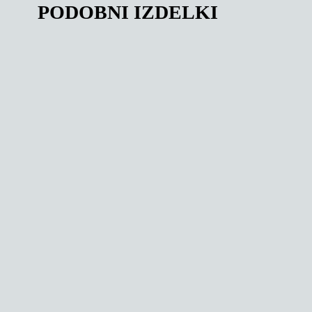
PODOBNI IZDELKI
144,56
€
149,36
€
PO GUME NA D
E-GUME TRGO