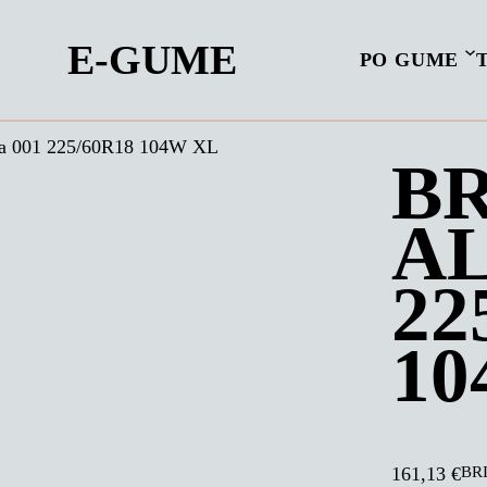
E-GUME
PO GUME
 001 225/60R18 104W XL
B
AL
22
10
BRI
161,13
€