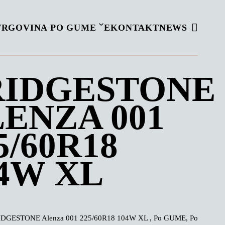
TRGOVINA PO GUME
EKONTAKT
NEWS
RIDGESTONE
ENZA 001
5/60R18
4W XL
DGESTONE Alenza 001 225/60R18 104W XL , Po GUME, Po