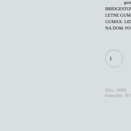
gu
BRIDGESTON
LETNE GUME
GUMAX. LI
NA DOM. FO
BRIDGESTON
ALENZA
001
225/60R18
104W
XL
KOLIČINA
Šifra:
18968
Kategorije:
AV