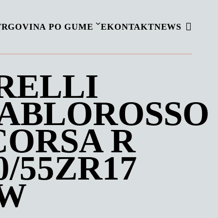
TRGOVINA PO GUME
EKONTAKT
NEWS
RELLI
IABLOROSSO
CORSA R
0/55ZR17
3W