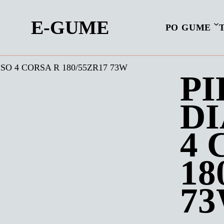
E-GUME
PO GUME
SO 4 CORSA R 180/55ZR17 73W
PI
D
4 
18
7