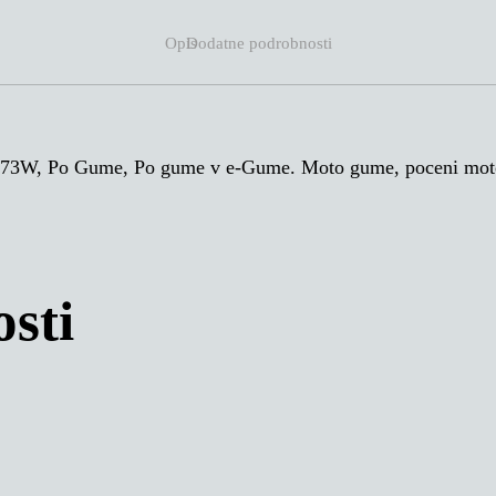
Opis
Dodatne podrobnosti
 Po Gume, Po gume v e-Gume. Moto gume, poceni moto 
sti