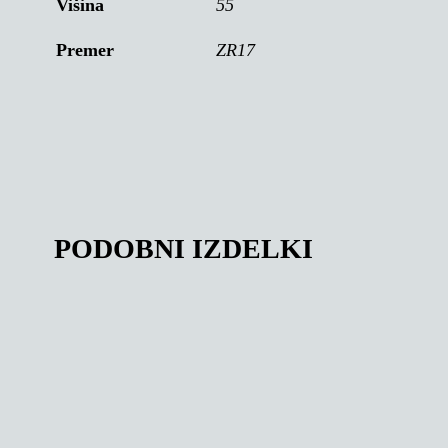
Višina
55
Premer
ZR17
PODOBNI IZDELKI
202,88
€
140,81
€