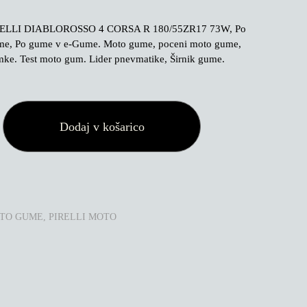
ELLI DIABLOROSSO 4 CORSA R 180/55ZR17 73W, Po
e, Po gume v e-Gume. Moto gume, poceni moto gume,
ke. Test moto gum. Lider pnevmatike, Širnik gume.
Dodaj v košarico
O
TO GUME
,
PIRELLI MOTO