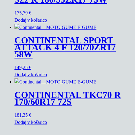
175,79
€
Dodaj v košarico
CONTINENTAL SPORT
ATTACK 4 F 120/70ZR17
58W
149,25
€
Dodaj v košarico
CONTINENTAL TKC70 R
170/60R17 72S
181,35
€
Dodaj v košarico