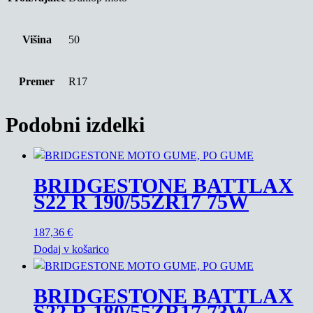
Višina
50
Premer
R17
Podobni izdelki
BRIDGESTONE BATTLAX
S22 R 190/55ZR17 75W
187,36
€
Dodaj v košarico
BRIDGESTONE BATTLAX
S22 R 180/55ZR17 73W