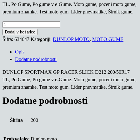
TL, Po Gume, Po gume v e-Gume. Moto gume, poceni moto gume,
premium znamke. Test moto gum. Lider pnevmatike, Širnik gume.
DUNLOP
SPORTMAX
Dodaj v košarico
GP
Šifra:
634647
Kategoriji:
DUNLOP MOTO
,
MOTO GUME
RACER
Opis
SLICK
Dodatne podrobnosti
D212
200/50R17
DUNLOP SPORTMAX GP RACER SLICK D212 200/50R17
TL
TL, Po Gume, Po gume v e-Gume. Moto gume, poceni moto gume,
količina
premium znamke. Test moto gum. Lider pnevmatike, Širnik gume.
Dodatne podrobnosti
Širina
200
Proizvajalec
Dunlop moto