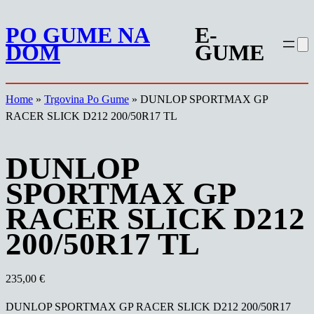
Preskoči
PO GUME NA
E-
na
DOM
GUME
vsebino
Home
»
Trgovina Po Gume
»
DUNLOP SPORTMAX GP
RACER SLICK D212 200/50R17 TL
DUNLOP
SPORTMAX GP
RACER SLICK D212
200/50R17 TL
235,00
€
DUNLOP SPORTMAX GP RACER SLICK D212 200/50R17