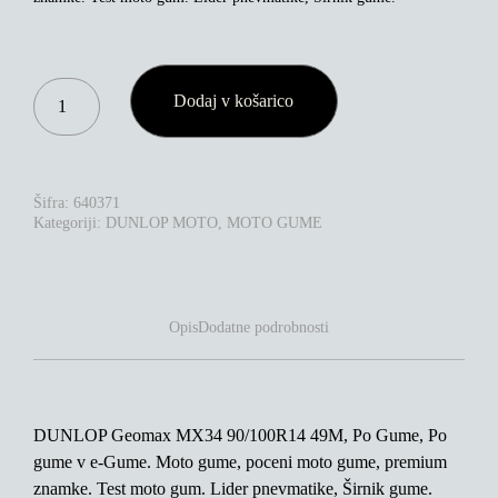
DUNLOP
Dodaj v košarico
GEOMAX
MX34
90/100R14
49M
KOLIČINA
Šifra:
640371
Kategoriji:
DUNLOP MOTO
,
MOTO GUME
Opis
Dodatne podrobnosti
DUNLOP Geomax MX34 90/100R14 49M, Po Gume, Po
gume v e-Gume. Moto gume, poceni moto gume, premium
znamke. Test moto gum. Lider pnevmatike, Širnik gume.