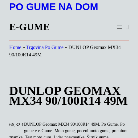
Preskoči
PO GUME NA DOM
na
vsebino
E-GUME
Home
»
Trgovina Po Gume
»
DUNLOP Geomax MX34
90/100R14 49M
DUNLOP GEOMAX
MX34 90/100R14 49M
DUNLOP Geomax MX34 90/100R14 49M, Po Gume, Po
66,32
€
gume v e-Gume. Moto gume, poceni moto gume, premium
znamke. Test moto gum. Lider pnevmatike, Širnik gume.