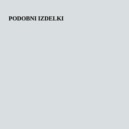
PODOBNI IZDELKI
202,46
€
184,54
€
206,29
€