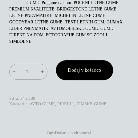
GUME. Po gume na dom. POCENI LETNE GUME
PREMIUM KVALITETE. BRIDGESTONE LETNE GUME.
LETNE PNEVMATIKE. MICHELIN LETNE GUME.
GOODYEAR LETNE GUME. TEST LETNIH GUM. GUMAX.
LIDER PNEVMATIK. AVTOMOBILSKE GUME. GUME
DIREKT NA DOM. FOTOGRAFIJE GUM SO ZGOLJ
SIMBOLNE!
PIRELLI
Dodaj v košarico
－
＋
WINTER
SOTTOZERO
3
225/50R18
95H
Šifra:
2461100
*
Kategorije:
AVTO GUME
,
PIRELLI
,
ZIMSKE GUME
RFT
KOLIČINA
Opis
Dodatne podrobnosti