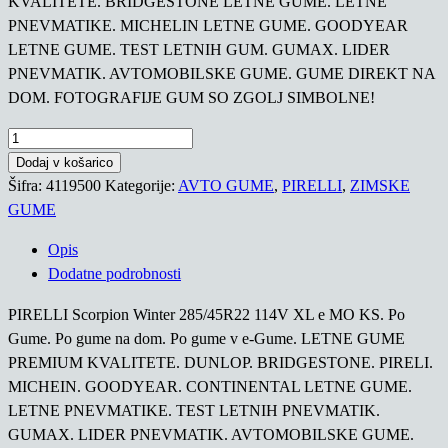
KVALITETE. BRIDGESTONE LETNE GUME. LETNE
PNEVMATIKE. MICHELIN LETNE GUME. GOODYEAR
LETNE GUME. TEST LETNIH GUM. GUMAX. LIDER
PNEVMATIK. AVTOMOBILSKE GUME. GUME DIREKT NA
DOM. FOTOGRAFIJE GUM SO ZGOLJ SIMBOLNE!
PIRELLI
Scorpion
Dodaj v košarico
Winter
Šifra:
4119500
Kategorije:
AVTO GUME
,
PIRELLI
,
ZIMSKE
285/45R22
GUME
114V
Opis
XL
Dodatne podrobnosti
e
MO
PIRELLI Scorpion Winter 285/45R22 114V XL e MO KS. Po
KS
Gume. Po gume na dom. Po gume v e-Gume. LETNE GUME
količina
PREMIUM KVALITETE. DUNLOP. BRIDGESTONE. PIRELI.
MICHEIN. GOODYEAR. CONTINENTAL LETNE GUME.
LETNE PNEVMATIKE. TEST LETNIH PNEVMATIK.
GUMAX. LIDER PNEVMATIK. AVTOMOBILSKE GUME.