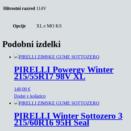
Hitrostni razred
114V
Opcije
XL e MO KS
Podobni izdelki
PIRELLI Powergy Winter
215/55R17 98V XL
140,00
€
Dodaj v košarico
PIRELLI Winter Sottozero 3
215/60R16 95H Seal