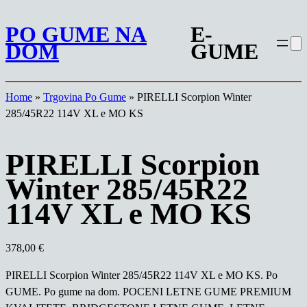
Preskoči
PO GUME NA
E-
na
DOM
GUME
vsebino
Home
»
Trgovina Po Gume
»
PIRELLI Scorpion Winter
285/45R22 114V XL e MO KS
PIRELLI Scorpion
Winter 285/45R22
114V XL e MO KS
378,00
€
PIRELLI Scorpion Winter 285/45R22 114V XL e MO KS. Po
GUME. Po gume na dom. POCENI LETNE GUME PREMIUM