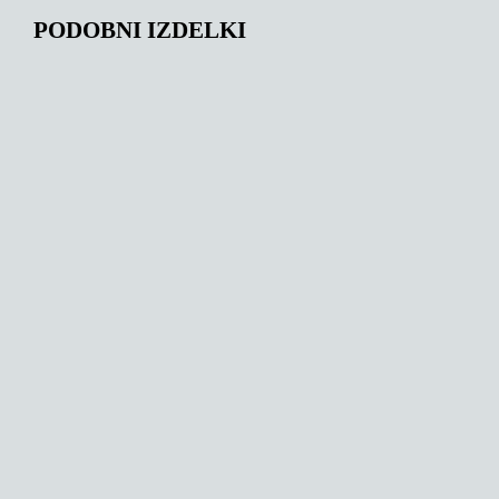
PODOBNI IZDELKI
136,00
€
131,00
€
146,00
€