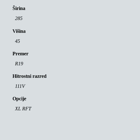
Širina
285
Višina
45
Premer
R19
Hitrostni razred
111V
Opcije
XL RFT