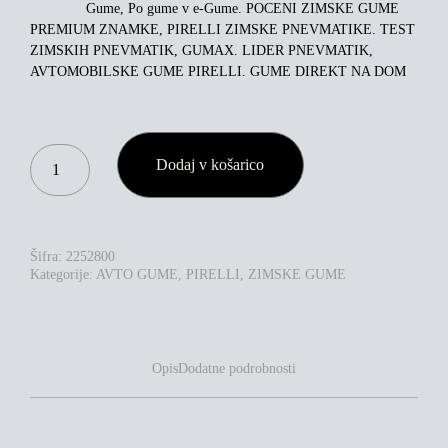
Gume, Po gume v e-Gume. POCENI ZIMSKE GUME
PREMIUM ZNAMKE, PIRELLI ZIMSKE PNEVMATIKE. TEST
ZIMSKIH PNEVMATIK, GUMAX. LIDER PNEVMATIK,
AVTOMOBILSKE GUME PIRELLI. GUME DIREKT NA DOM
PIRELLI
Dodaj v košarico
SCORPION
WINTER
285/45R19
111V
XL
Šifra:
2252800
RFT
Kategorije:
AVTO GUME
,
PIRELLI
,
ZIMSKE GUME
KOLIČINA
Opis
Dodatne podrobnosti