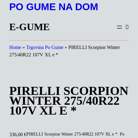
Preskoči
PO GUME NA DOM
na
vsebino
E-GUME
Home
»
Trgovina Po Gume
»
PIRELLI Scorpion Winter
275/40R22 107V XL e *
PIRELLI SCORPION
WINTER 275/40R22
107V XL E *
PIRELLI Scorpion Winter 275/40R22 107V XL e *. Po
336,00
€