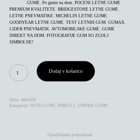
GUME. Po gume na dom. POCENI LETNE GUME
PREMIUM KVALITETE. BRIDGESTONE LETNE GUME.
LETNE PNEVMATIKE. MICHELIN LETNE GUME.
GOODYEAR LETNE GUME. TEST LETNIH GUM. GUMAX.
LIDER PNEVMATIK. AVTOMOBILSKE GUME. GUME
DIREKT NA DOM. FOTOGRAFIJE GUM SO ZGOLJ
SIMBOLNE!
PIRELLI
Dodaj v košarico
SCORPION
WINTER
275/40R22
107V
XL
Šifra:
4064500
E
Kategorije:
AVTO GUME
,
PIRELLI
,
ZIMSKE GUME
*
KOLIČINA
Opis
Dodatne podrobnosti