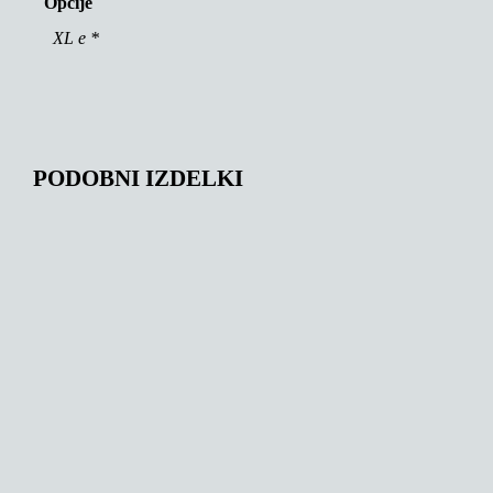
Opcije
XL e *
PODOBNI IZDELKI
152,12
€
131,00
€