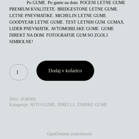
Po GUME. Po gume na dom. POCENI LETNE GUME
PREMIUM KVALITETE. BRIDGESTONE LETNE GUME.
LETNE PNEVMATIKE. MICHELIN LETNE GUME.
GOODYEAR LETNE GUME. TEST LETNIH GUM. GUMAX.
LIDER PNEVMATIK. AVTOMOBILSKE GUME. GUME
DIREKT NA DOM. FOTOGRAFIJE GUM SO ZGOLJ
SIMBOLNE!
PIRELLI
Dodaj v košarico
SCORPION
WINTER
2
285/40R22
110V
Šifra:
4140300
XL
Kategorije:
AVTO GUME
,
PIRELLI
,
ZIMSKE GUME
3525
KOLIČINA
Opis
Dodatne podrobnosti