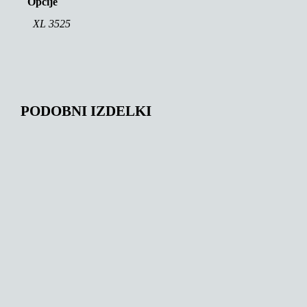
Opcije
XL 3525
PODOBNI IZDELKI
172,00
€
164,00
€