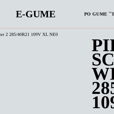
E-GUME
PO GUME
ter 2 285/40R21 109V XL NE0
PI
S
WI
28
10