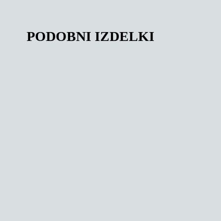
PODOBNI IZDELKI
142,67
€
150,00
€