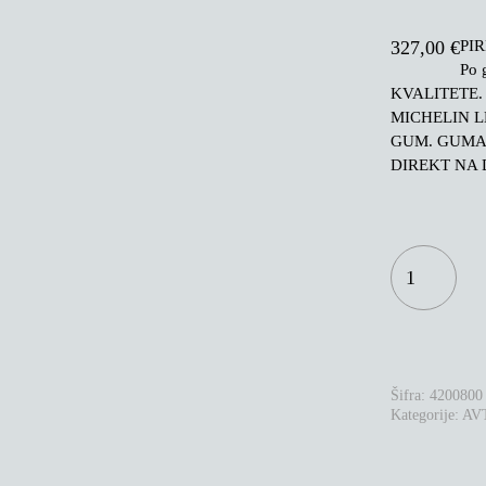
PIR
327,00
€
Po
KVALITETE.
MICHELIN L
GUM. GUMA
DIREKT NA 
PIRELLI
SCORPION
WINTER
2
285/40R21
109V
XL
NE0
Šifra:
4200800
KOLIČINA
Kategorije:
AV