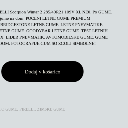
ELLI Scorpion Winter 2 285/40R21 109V XL NE0. Po GUME.
 gume na dom. POCENI LETNE GUME PREMIUM
 BRIDGESTONE LETNE GUME. LETNE PNEVMATIKE.
ETNE GUME. GOODYEAR LETNE GUME. TEST LETNIH
X. LIDER PNEVMATIK. AVTOMOBILSKE GUME. GUME
DOM. FOTOGRAFIJE GUM SO ZGOLJ SIMBOLNE!
Dodaj v košarico
TO GUME
,
PIRELLI
,
ZIMSKE GUME