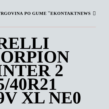
TRGOVINA PO GUME
EKONTAKT
NEWS
RELLI
CORPION
NTER 2
5/40R21
9V XL NE0