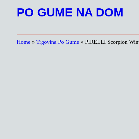
Preskoči
PO GUME NA DOM
na
vsebino
Home
»
Trgovina Po Gume
»
PIRELLI Scorpion Win