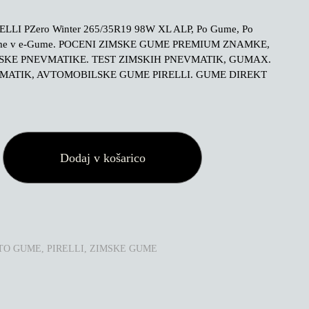
ELLI PZero Winter 265/35R19 98W XL ALP, Po Gume, Po
me v e-Gume. POCENI ZIMSKE GUME PREMIUM ZNAMKE,
MSKE PNEVMATIKE. TEST ZIMSKIH PNEVMATIK, GUMAX.
MATIK, AVTOMOBILSKE GUME PIRELLI. GUME DIREKT
Dodaj v košarico
TO GUME
,
PIRELLI
,
ZIMSKE GUME