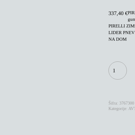
PIR
337,40
€
gu
PIRELLI ZI
LIDER PNEV
NA DOM
PIRELLI
PZERO
WINTER
265/35R19
98W
XL
ALP
KOLIČINA
Šifra:
3767300
Kategorije:
AV