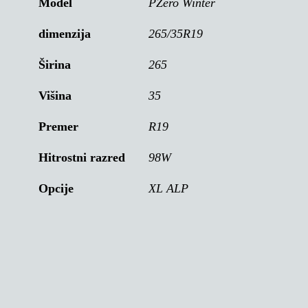
Model
PZero Winter
dimenzija
265/35R19
Širina
265
Višina
35
Premer
R19
Hitrostni razred
98W
Opcije
XL ALP