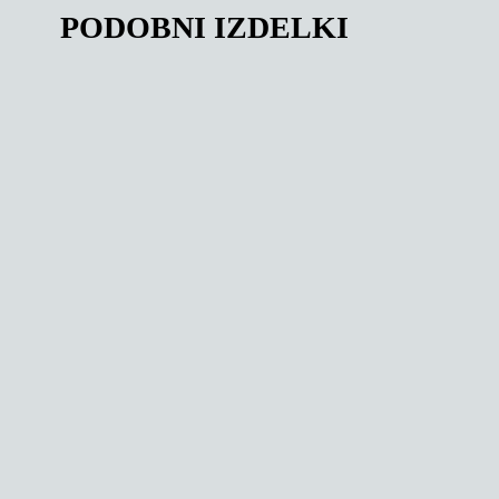
PODOBNI IZDELKI
164,00
€
149,36
€
PO GUME NA D