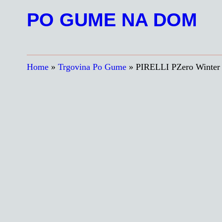
Preskoči
PO GUME NA DOM
na
vsebino
Home
»
Trgovina Po Gume
»
PIRELLI PZero Winte