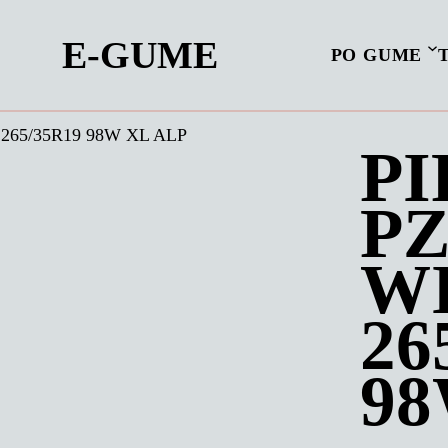
E-GUME
PO GUME
r 265/35R19 98W XL ALP
PI
P
W
26
98