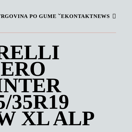
TRGOVINA PO GUME
EKONTAKT
NEWS
RELLI
ZERO
INTER
5/35R19
W XL ALP