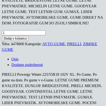
KVALITETE. BRIDGESTONE LETNE GUME. LETNE
PNEVMATIKE. MICHELIN LETNE GUME. GOODYEAR
LETNE GUME. TEST LETNIH GUM. GUMAX. LIDER
PNEVMATIK. AVTOMOBILSKE GUME. GUME DIREKT NA
DOM. FOTOGRAFIJE GUM SO ZGOLJ SIMBOLNE!
PIRELLI
Powergy
Dodaj v košarico
Winter
Šifra:
4478800
Kategorije:
AVTO GUME
,
PIRELLI
,
ZIMSKE
225/55R18
GUME
102V
Opis
XL
Dodatne podrobnosti
količina
PIRELLI Powergy Winter 225/55R18 102V XL. Po Gume. Po
gume na dom. Po gume v e-Gume. LETNE GUME PREMIUM
KVALITETE. DUNLOP. BRIDGESTONE. PIRELI. MICHEIN.
GOODYEAR. CONTINENTAL LETNE GUME. LETNE
PNEVMATIKE. TEST LETNIH PNEVMATIK. GUMAX.
LIDER PNEVMATIK. AVTOMOBILSKE GUME. POCENI