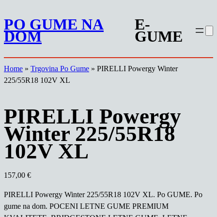
Preskoči
PO GUME NA
E-
na
DOM
GUME
vsebino
Home
»
Trgovina Po Gume
»
PIRELLI Powergy Winter
225/55R18 102V XL
PIRELLI Powergy
Winter 225/55R18
102V XL
157,00
€
PIRELLI Powergy Winter 225/55R18 102V XL. Po GUME. Po
gume na dom. POCENI LETNE GUME PREMIUM