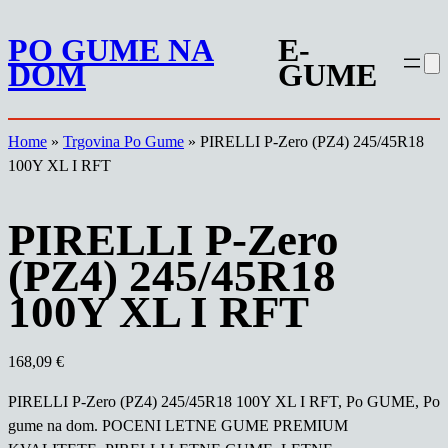
Preskoči
PO GUME NA
E-
na
DOM
GUME
vsebino
Home
»
Trgovina Po Gume
»
PIRELLI P-Zero (PZ4) 245/45R18
100Y XL I RFT
PIRELLI P-Zero
(PZ4) 245/45R18
100Y XL I RFT
168,09
€
PIRELLI P-Zero (PZ4) 245/45R18 100Y XL I RFT, Po GUME, Po
gume na dom. POCENI LETNE GUME PREMIUM