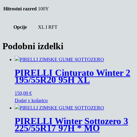
Hitrostni razred
100Y
Opcije
XL I RFT
Podobni izdelki
PIRELLI Cinturato Winter 2
195/55R20 95H XL
150,00
€
Dodaj v košarico
PIRELLI Winter Sottozero 3
225/55R17 97H * MO