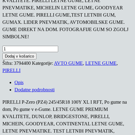
KVALITETE. PIRELLI LETNE GUME, LETNE
PNEVMATIKE, MICHELIN LETNE GUME, GOODYEAR
LETNE GUME. PIRELLI GUME,TEST LETNIH GUM,
GUMAX. LIDER PNEVMATIK, AVTOMOBILSKE GUME.
GUME DIREKT NA DOM. FOTOGRAFIJE GUM SO ZGOLJ
SIMBOLNE!
PIRELLI
P-
Dodaj v košarico
Zero
Šifra:
3794400
Kategorije:
AVTO GUME
,
LETNE GUME
,
(PZ4)
PIRELLI
245/45R18
Opis
100Y
Dodatne podrobnosti
XL
I
PIRELLI P-Zero (PZ4) 245/45R18 100Y XL I RFT, Po gume na
RFT
dom, Po gume v e-Gume. LETNE GUME PREMIUM
količina
KVALITETE, DUNLOP, BRIDGESTONE, PIRELLI,
MICHEIN, GOODYEAR, CONTINENTAL LETNE GUME,
LETNE PNEVMATIKE. TEST LETNIH PNEVMATIK,