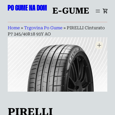
Preskoči
PO GUME NA DOM
E-GUME
na
vsebino
Home
»
Trgovina Po Gume
»
PIRELLI Cinturato
P7 245/40R18 93Y AO
PIRELLI