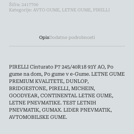
AO
Šifra:
2417700
KOLIČINA
Kategorije:
AVTO GUME
,
LETNE GUME
,
PIRELLI
Opis
Dodatne podrobnosti
PIRELLI Cinturato P7 245/40R18 93Y AO, Po
gume na dom, Po gume v e-Gume. LETNE GUME
PREMIUM KVALITETE, DUNLOP,
BRIDGESTONE, PIRELLI, MICHEIN,
GOODYEAR, CONTINENTAL LETNE GUME,
LETNE PNEVMATIKE. TEST LETNIH
PNEVMATIK, GUMAX. LIDER PNEVMATIK,
AVTOMOBILSKE GUME.