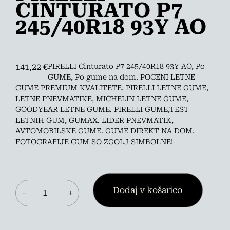
CINTURATO P7
245/40R18 93Y AO
141,22
€
PIRELLI Cinturato P7 245/40R18 93Y AO, Po
GUME, Po gume na dom. POCENI LETNE
GUME PREMIUM KVALITETE. PIRELLI LETNE GUME,
LETNE PNEVMATIKE, MICHELIN LETNE GUME,
GOODYEAR LETNE GUME. PIRELLI GUME,TEST
LETNIH GUM, GUMAX. LIDER PNEVMATIK,
AVTOMOBILSKE GUME. GUME DIREKT NA DOM.
FOTOGRAFIJE GUM SO ZGOLJ SIMBOLNE!
PIRELLI
Dodaj v košarico
－
＋
CINTURATO
P7
245/40R18
93Y