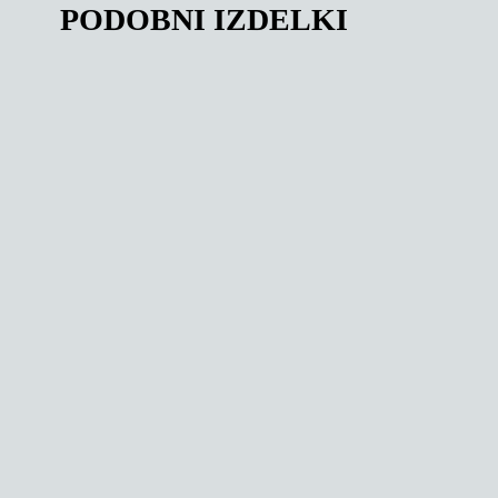
PODOBNI IZDELKI
141,00
€
142,67
€
PO GUME NA D
E-GUME TRGO