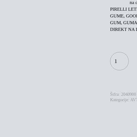
na
PIRELLI LE
GUME, GOOD
GUM, GUMA
DIREKT NA 
PIRELLI
CINTURATO
P7
225/55R16
95W
RFT
KOLIČINA
Šifra:
2040900
Kategorije:
AV