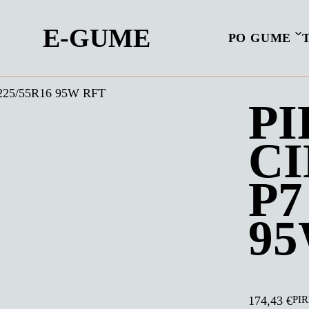
E-GUME
PO GUME
 225/55R16 95W RFT
PI
C
P7
95
PIR
174,43
€