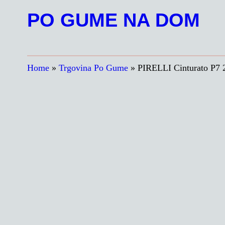
Preskoči
PO GUME NA DOM
na
vsebino
Home
»
Trgovina Po Gume
»
PIRELLI Cinturato P7