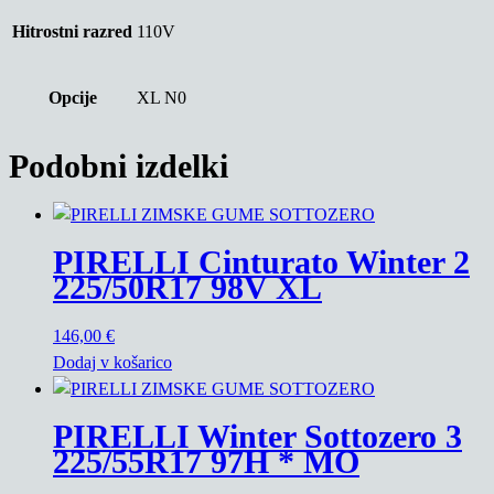
Hitrostni razred
110V
Opcije
XL N0
Podobni izdelki
PIRELLI Cinturato Winter 2
225/50R17 98V XL
146,00
€
Dodaj v košarico
PIRELLI Winter Sottozero 3
225/55R17 97H * MO