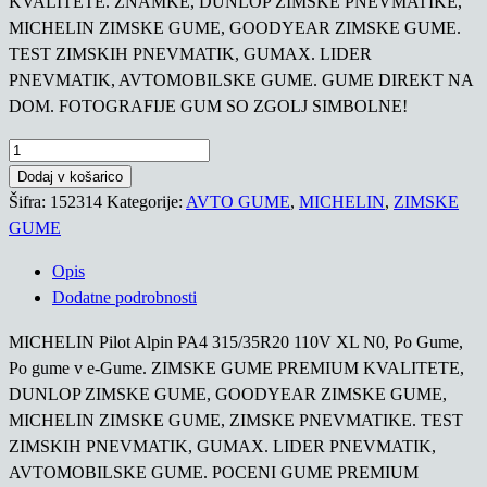
KVALITETE. ZNAMKE, DUNLOP ZIMSKE PNEVMATIKE,
MICHELIN ZIMSKE GUME, GOODYEAR ZIMSKE GUME.
TEST ZIMSKIH PNEVMATIK, GUMAX. LIDER
PNEVMATIK, AVTOMOBILSKE GUME. GUME DIREKT NA
DOM. FOTOGRAFIJE GUM SO ZGOLJ SIMBOLNE!
MICHELIN
Pilot
Dodaj v košarico
Alpin
Šifra:
152314
Kategorije:
AVTO GUME
,
MICHELIN
,
ZIMSKE
PA4
GUME
315/35R20
Opis
110V
Dodatne podrobnosti
XL
N0
MICHELIN Pilot Alpin PA4 315/35R20 110V XL N0, Po Gume,
količina
Po gume v e-Gume. ZIMSKE GUME PREMIUM KVALITETE,
DUNLOP ZIMSKE GUME, GOODYEAR ZIMSKE GUME,
MICHELIN ZIMSKE GUME, ZIMSKE PNEVMATIKE. TEST
ZIMSKIH PNEVMATIK, GUMAX. LIDER PNEVMATIK,
AVTOMOBILSKE GUME. POCENI GUME PREMIUM