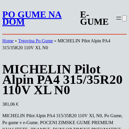
Preskoči
PO GUME NA
E-
na
DOM
GUME
vsebino
Home
»
Trgovina Po Gume
»
MICHELIN Pilot Alpin PA4
315/35R20 110V XL N0
MICHELIN Pilot
Alpin PA4 315/35R20
110V XL N0
381,06
€
MICHELIN Pilot Alpin PA4 315/35R20 110V XL N0, Po Gume,
Po gume v e-Gume. POCENI ZIMSKE GUME PREMIUM