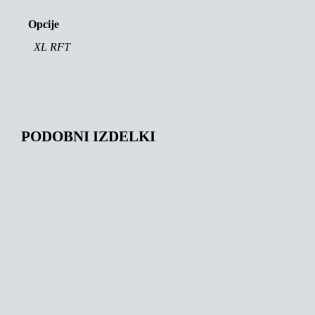
Opcije
XL RFT
PODOBNI IZDELKI
144,56
€
147,00
€