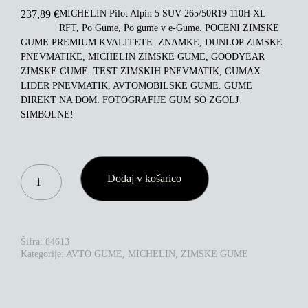
MICHELIN Pilot Alpin 5 SUV 265/50R19 110H XL
237,89
€
RFT, Po Gume, Po gume v e-Gume. POCENI ZIMSKE
GUME PREMIUM KVALITETE. ZNAMKE, DUNLOP ZIMSKE
PNEVMATIKE, MICHELIN ZIMSKE GUME, GOODYEAR
ZIMSKE GUME. TEST ZIMSKIH PNEVMATIK, GUMAX.
LIDER PNEVMATIK, AVTOMOBILSKE GUME. GUME
DIREKT NA DOM. FOTOGRAFIJE GUM SO ZGOLJ
SIMBOLNE!
MICHELIN
Dodaj v košarico
PILOT
ALPIN
5
SUV
265/50R19
Šifra:
84613
110H
Kategorije:
AVTO GUME
,
MICHELIN
,
ZIMSKE GUME
XL
RFT
KOLIČINA