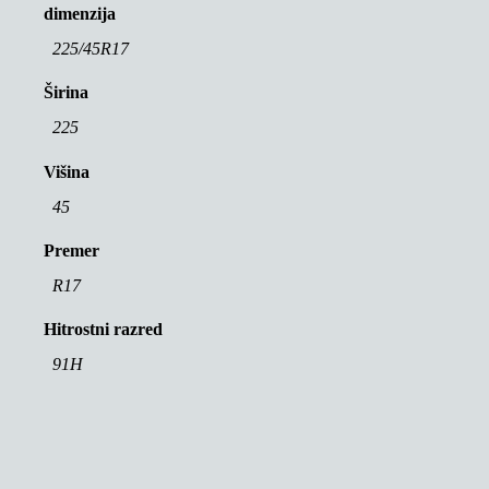
dimenzija
225/45R17
Širina
225
Višina
45
Premer
R17
Hitrostni razred
91H