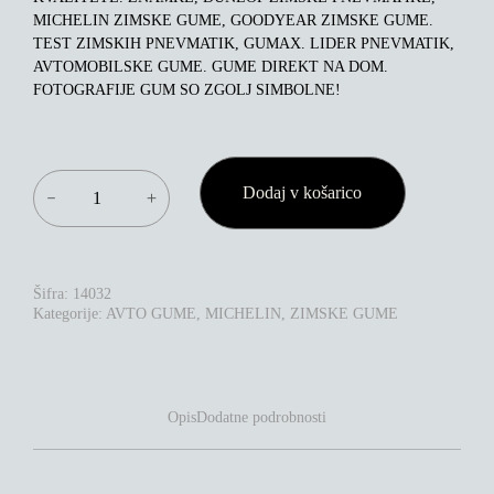
MICHELIN ZIMSKE GUME, GOODYEAR ZIMSKE GUME.
TEST ZIMSKIH PNEVMATIK, GUMAX. LIDER PNEVMATIK,
AVTOMOBILSKE GUME. GUME DIREKT NA DOM.
FOTOGRAFIJE GUM SO ZGOLJ SIMBOLNE!
MICHELIN
Dodaj v košarico
－
＋
ALPIN
7
225/45R17
91H
KOLIČINA
Šifra:
14032
Kategorije:
AVTO GUME
,
MICHELIN
,
ZIMSKE GUME
Opis
Dodatne podrobnosti