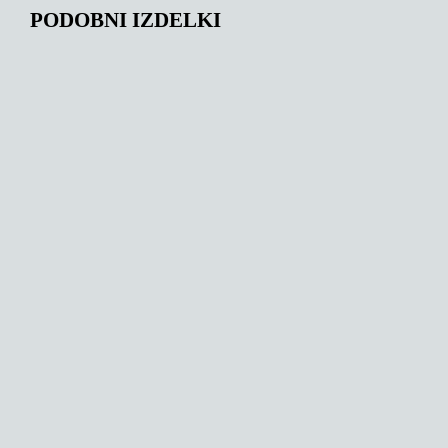
PODOBNI IZDELKI
150,00
€
131,00
€
142,67
€