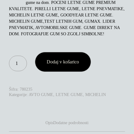
gume na dom. POCENI LETNE GUME PREMIUM
KVALITETE. PIRELLI LETNE GUME, LETNE PNEVMATIKE,
MICHELIN LETNE GUME, GOODYEAR LETNE GUME.
MICHELIN GUME,TEST LETNIH GUM, GUMAX. LIDER
PNEVMATIK, AVTOMOBILSKE GUME. GUME DIREKT NA
DOM. FOTOGRAFIJE GUM SO ZGOLJ SIMBOLNE!
MICHELIN
Dodaj v košarico
PRIMACY
4+
235/50R18
97V
KOLIČINA
Šifra:
780235
Kategorije:
AVTO GUME
,
LETNE GUME
,
MICHELIN
Opis
Dodatne podrobnosti