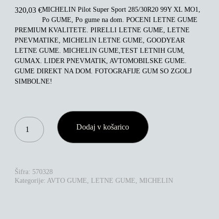
MICHELIN Pilot Super Sport 285/30R20 99Y XL MO1,
320,03
€
Po GUME, Po gume na dom. POCENI LETNE GUME
PREMIUM KVALITETE. PIRELLI LETNE GUME, LETNE
PNEVMATIKE, MICHELIN LETNE GUME, GOODYEAR
LETNE GUME. MICHELIN GUME,TEST LETNIH GUM,
GUMAX. LIDER PNEVMATIK, AVTOMOBILSKE GUME.
GUME DIREKT NA DOM. FOTOGRAFIJE GUM SO ZGOLJ
SIMBOLNE!
MICHELIN
Dodaj v košarico
PILOT
SUPER
SPORT
285/30R20
99Y
Šifra:
570328
XL
Kategorije:
AVTO GUME
,
LETNE GUME
,
MICHELIN
MO1
KOLIČINA