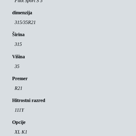
Pilot Sport S 5
dimenzija
315/35R21
Širina
315
Višina
35
Premer
R21
Hitrostni razred
111Y
Opcije
XL K1