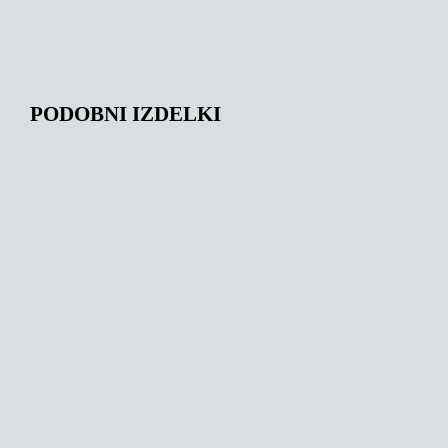
PODOBNI IZDELKI
172,00
€
159,00
€