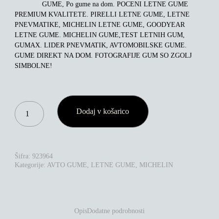
GUME, Po gume na dom. POCENI LETNE GUME
PREMIUM KVALITETE. PIRELLI LETNE GUME, LETNE
PNEVMATIKE, MICHELIN LETNE GUME, GOODYEAR
LETNE GUME. MICHELIN GUME,TEST LETNIH GUM,
GUMAX. LIDER PNEVMATIK, AVTOMOBILSKE GUME.
GUME DIREKT NA DOM. FOTOGRAFIJE GUM SO ZGOLJ
SIMBOLNE!
MICHELIN
Dodaj v košarico
PILOT
SPORT
S
5
315/35R21
Šifra:
923964
111Y
Kategorije:
AVTO GUME
,
LETNE GUME
,
MICHELIN
XL
K1
KOLIČINA
Opis
Dodatne podrobnosti