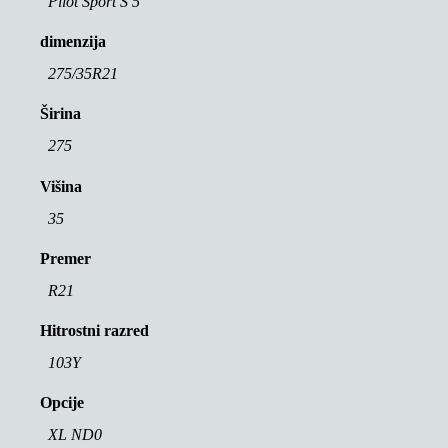
Pilot Sport S 5
dimenzija
275/35R21
Širina
275
Višina
35
Premer
R21
Hitrostni razred
103Y
Opcije
XL ND0