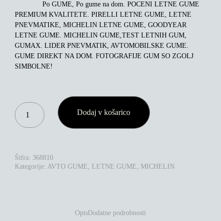
Po GUME, Po gume na dom. POCENI LETNE GUME
PREMIUM KVALITETE. PIRELLI LETNE GUME, LETNE
PNEVMATIKE, MICHELIN LETNE GUME, GOODYEAR
LETNE GUME. MICHELIN GUME,TEST LETNIH GUM,
GUMAX. LIDER PNEVMATIK, AVTOMOBILSKE GUME.
GUME DIREKT NA DOM. FOTOGRAFIJE GUM SO ZGOLJ
SIMBOLNE!
MICHELIN
Dodaj v košarico
PILOT
SPORT
S
5
275/35R21
Šifra:
368810
103Y
Kategorije:
AVTO GUME
,
LETNE GUME
,
MICHELIN
XL
ND0
KOLIČINA
Opis
Dodatne podrobnosti