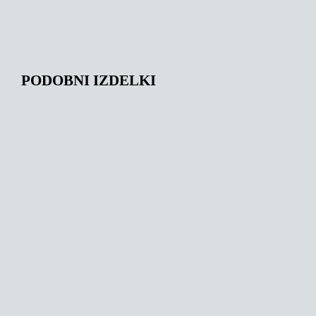
PODOBNI IZDELKI
150,00
€
164,00
€