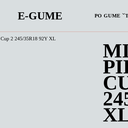
E-GUME
PO GUME
 Cup 2 245/35R18 92Y XL
M
PI
CU
24
X