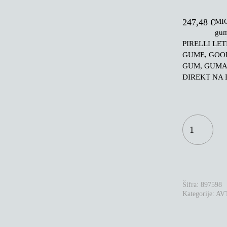
MIC
247,48
€
gu
PIRELLI LE
GUME, GOO
GUM, GUMA
DIREKT NA 
MICHELIN
PILOT
SPORT
CUP
2
245/35R18
92Y
XL
Šifra:
897598
KOLIČINA
Kategorije:
AV