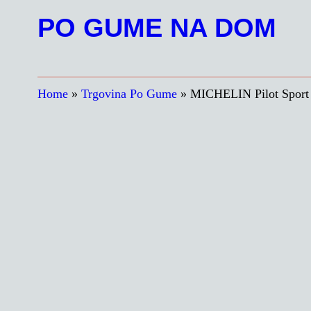
Preskoči
PO GUME NA DOM
na
vsebino
Home
»
Trgovina Po Gume
»
MICHELIN Pilot Sport