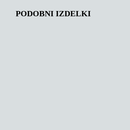
PODOBNI IZDELKI
159,00
€
143,00
€
PO GUME NA D