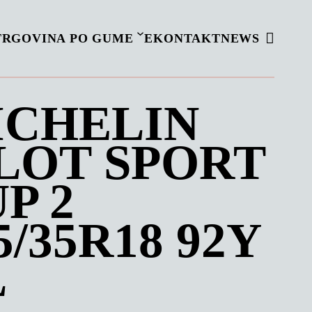
TRGOVINA PO GUME
EKONTAKT
NEWS
ICHELIN
LOT SPORT
P 2
5/35R18 92Y
L