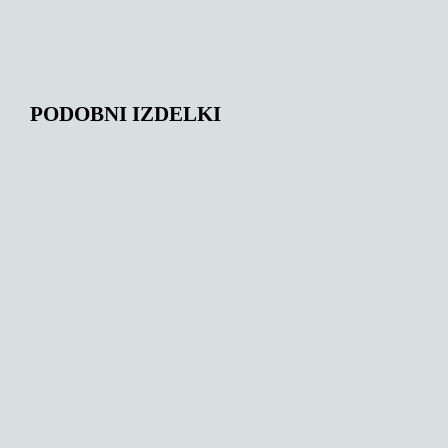
PODOBNI IZDELKI
149,36
€
146,00
€