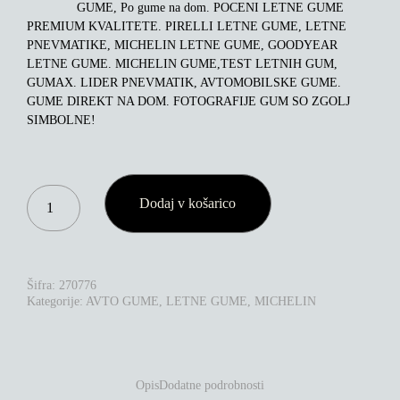
GUME, Po gume na dom. POCENI LETNE GUME
PREMIUM KVALITETE. PIRELLI LETNE GUME, LETNE
PNEVMATIKE, MICHELIN LETNE GUME, GOODYEAR
LETNE GUME. MICHELIN GUME,TEST LETNIH GUM,
GUMAX. LIDER PNEVMATIK, AVTOMOBILSKE GUME.
GUME DIREKT NA DOM. FOTOGRAFIJE GUM SO ZGOLJ
SIMBOLNE!
MICHELIN
Dodaj v košarico
PILOT
SPORT
5
275/35R19
100Y
Šifra:
270776
XL
Kategorije:
AVTO GUME
,
LETNE GUME
,
MICHELIN
KOLIČINA
Opis
Dodatne podrobnosti