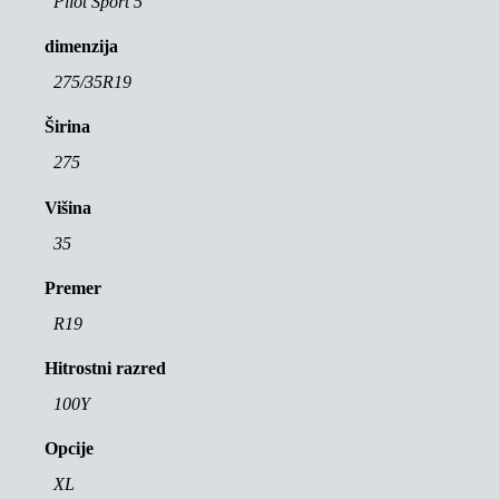
Pilot Sport 5
dimenzija
275/35R19
Širina
275
Višina
35
Premer
R19
Hitrostni razred
100Y
Opcije
XL