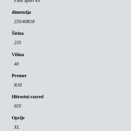
Pilot Sport 4S
dimenzija
235/40R18
Širina
235
Višina
40
Premer
R18
Hitrostni razred
95Y
Opcije
XL