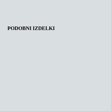
PODOBNI IZDELKI
141,00
€
172,00
€