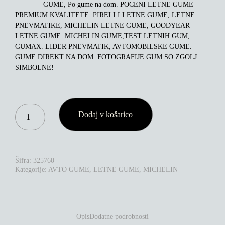
GUME, Po gume na dom. POCENI LETNE GUME
PREMIUM KVALITETE. PIRELLI LETNE GUME, LETNE
PNEVMATIKE, MICHELIN LETNE GUME, GOODYEAR
LETNE GUME. MICHELIN GUME,TEST LETNIH GUM,
GUMAX. LIDER PNEVMATIK, AVTOMOBILSKE GUME.
GUME DIREKT NA DOM. FOTOGRAFIJE GUM SO ZGOLJ
SIMBOLNE!
MICHELIN
Dodaj v košarico
PILOT
SPORT
4S
235/40R18
95Y
Šifra:
325760
XL
Kategorije:
AVTO GUME
,
LETNE GUME
,
MICHELIN
KOLIČINA
Opis
Dodatne podrobnosti