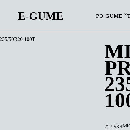
E-GUME
PO GUME
235/50R20 100T
MI
P
23
10
MIC
227,53
€