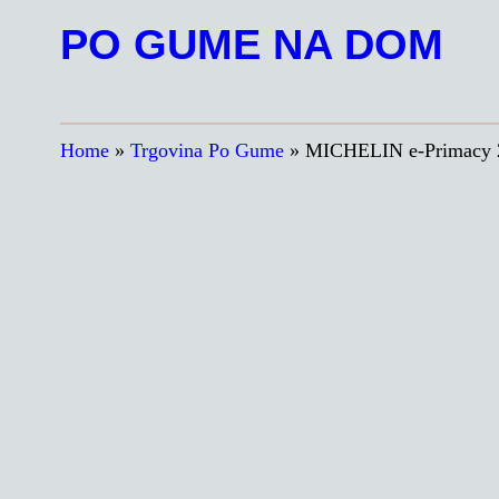
Preskoči
PO GUME NA DOM
na
vsebino
Home
»
Trgovina Po Gume
»
MICHELIN e-Primacy 