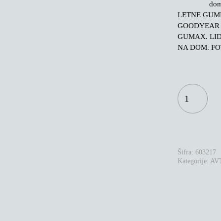
do
LETNE GUME
GOODYEAR 
GUMAX. LI
NA DOM. FO
MICHELIN
E-
PRIMACY
235/50R20
100T
KOLIČINA
Šifra:
603217
Kategorije:
AV