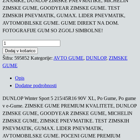
ZNAMKE, DUNLOP ZIMSKE PNEVMATIKE, MICHELIN
ZIMSKE GUME, GOODYEAR ZIMSKE GUME. TEST
ZIMSKIH PNEVMATIK, GUMAX. LIDER PNEVMATIK,
AVTOMOBILSKE GUME. GUME DIREKT NA DOM.
FOTOGRAFIJE GUM SO ZGOLJ SIMBOLNE!
DUNLOP
Winter
Dodaj v košarico
Sport
Šifra:
595852
Kategorije:
AVTO GUME
,
DUNLOP
,
ZIMSKE
5
GUME
215/45R16
Opis
90V
Dodatne podrobnosti
XL
količina
DUNLOP Winter Sport 5 215/45R16 90V XL, Po Gume, Po gume
v e-Gume. ZIMSKE GUME PREMIUM KVALITETE, DUNLOP
ZIMSKE GUME, GOODYEAR ZIMSKE GUME, MICHELIN
ZIMSKE GUME, ZIMSKE PNEVMATIKE. TEST ZIMSKIH
PNEVMATIK, GUMAX. LIDER PNEVMATIK,
AVTOMOBILSKE GUME. POCENI GUME PREMIUM