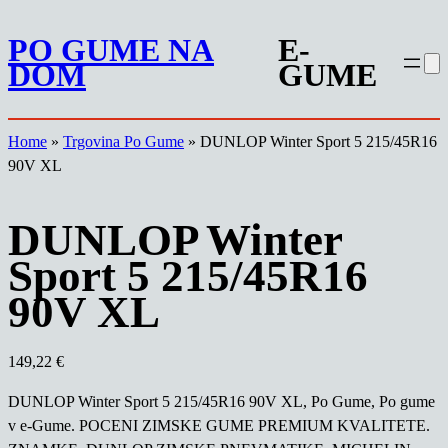
Preskoči
PO GUME NA
E-
na
DOM
GUME
vsebino
Home
»
Trgovina Po Gume
»
DUNLOP Winter Sport 5 215/45R16
90V XL
DUNLOP Winter
Sport 5 215/45R16
90V XL
149,22
€
DUNLOP Winter Sport 5 215/45R16 90V XL, Po Gume, Po gume
v e-Gume. POCENI ZIMSKE GUME PREMIUM KVALITETE.