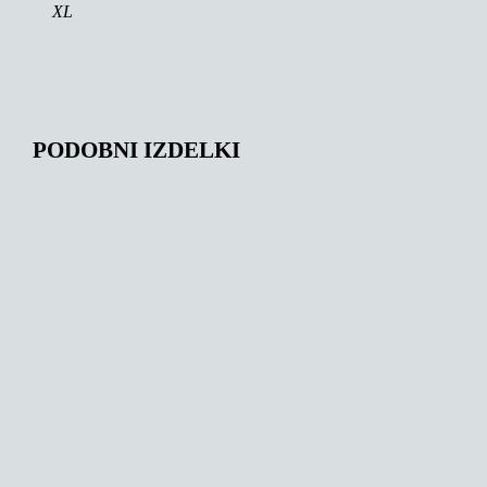
XL
PODOBNI IZDELKI
149,36
€
147,00
€