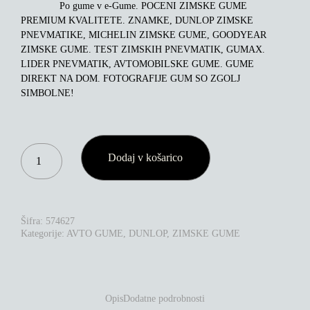
Po gume v e-Gume. POCENI ZIMSKE GUME
PREMIUM KVALITETE. ZNAMKE, DUNLOP ZIMSKE
PNEVMATIKE, MICHELIN ZIMSKE GUME, GOODYEAR
ZIMSKE GUME. TEST ZIMSKIH PNEVMATIK, GUMAX.
LIDER PNEVMATIK, AVTOMOBILSKE GUME. GUME
DIREKT NA DOM. FOTOGRAFIJE GUM SO ZGOLJ
SIMBOLNE!
DUNLOP
Dodaj v košarico
WINTER
SPORT
5
205/55R17
95V
Šifra:
574627
XL
Kategorije:
AVTO GUME
,
DUNLOP
,
ZIMSKE GUME
KOLIČINA
Opis
Dodatne podrobnosti