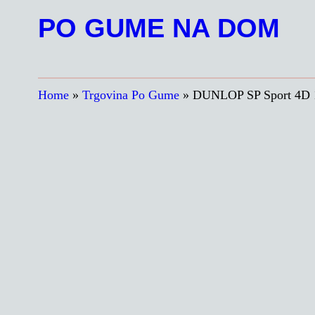
Preskoči
PO GUME NA DOM
na
vsebino
Home
»
Trgovina Po Gume
»
DUNLOP SP Sport 4D 