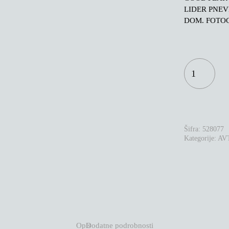
LIDER PNE
DOM. FOTOG
DUNLOP
SP
SPORT
4D
195/55R16
87T
KOLIČINA
Šifra:
528077
Kategorije:
AV
Opis
Dodatne podrobnosti