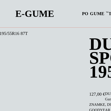
E-GUME
PO GUME
195/55R16 87T
DU
SP
19
DUN
127,00
€
Gu
ZNAMKE, DU
GOODYEAR 