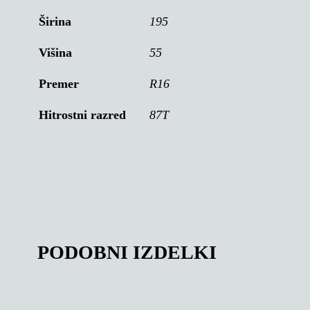
Širina
195
Višina
55
Premer
R16
Hitrostni razred
87T
PODOBNI IZDELKI