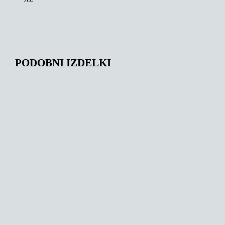
PODOBNI IZDELKI
149,36
€
142,67
€