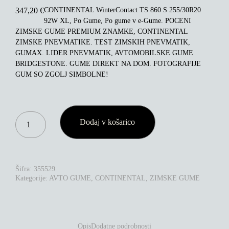
CONTINENTAL WinterContact TS 860 S 255/30R20
347,20
€
92W XL, Po Gume, Po gume v e-Gume. POCENI
ZIMSKE GUME PREMIUM ZNAMKE, CONTINENTAL
ZIMSKE PNEVMATIKE. TEST ZIMSKIH PNEVMATIK,
GUMAX. LIDER PNEVMATIK, AVTOMOBILSKE GUME
BRIDGESTONE. GUME DIREKT NA DOM. FOTOGRAFIJE
GUM SO ZGOLJ SIMBOLNE!
CONTINENTAL
Dodaj v košarico
WINTERCONTACT
TS
860
S
255/30R20
Šifra:
355529
92W
Kategorije:
AVTO GUME
,
CONTINENTAL
,
ZIMSKE GUME
XL
KOLIČINA
Opis
Dodatne podrobnosti