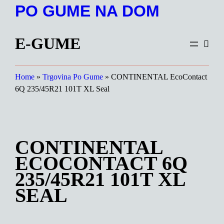
Preskoči
PO GUME NA DOM
na
vsebino
E-GUME
Home
»
Trgovina Po Gume
»
CONTINENTAL EcoContact
6Q 235/45R21 101T XL Seal
CONTINENTAL
ECOCONTACT 6Q
235/45R21 101T XL
SEAL