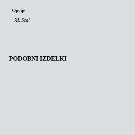
Opcije
XL Seal
PODOBNI IZDELKI
156,68
€
143,00
€