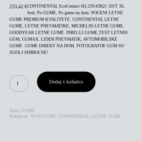
CONTINENTAL EcoContact 6Q 235/45R21 101T XL
233,42
€
Seal, Po GUME, Po gume na dom. POCENI LETNE
GUME PREMIUM KVALITETE. CONTINENTAL LETNE
GUME, LETNE PNEVMATIKE, MICHELIN LETNE GUME,
GOODYEAR LETNE GUME. PIRELLI GUME,TEST LETNIH
GUM, GUMAX. LIDER PNEVMATIK, AVTOMOBILSKE
GUME. GUME DIREKT NA DOM. FOTOGRAFIJE GUM SO
ZGOLJ SIMBOLNE!
CONTINENTAL
Dodaj v košarico
ECOCONTACT
6Q
235/45R21
101T
XL
Šifra:
312949
SEAL
Kategorije:
AVTO GUME
,
CONTINENTAL
,
LETNE GUME
KOLIČINA