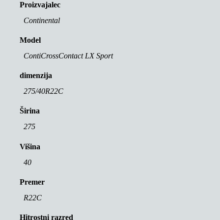
Proizvajalec
Continental
Model
ContiCrossContact LX Sport
dimenzija
275/40R22C
Širina
275
Višina
40
Premer
R22C
Hitrostni razred