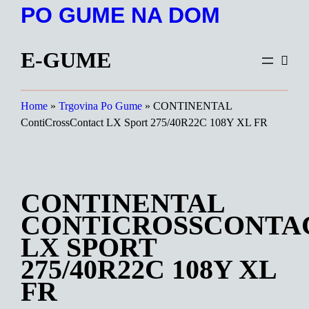
Preskoči
PO GUME NA DOM
na
vsebino
E-GUME
Home
»
Trgovina Po Gume
»
CONTINENTAL
ContiCrossContact LX Sport 275/40R22C 108Y XL FR
CONTINENTAL
CONTICROSSCONTA
LX SPORT
275/40R22C 108Y XL
FR