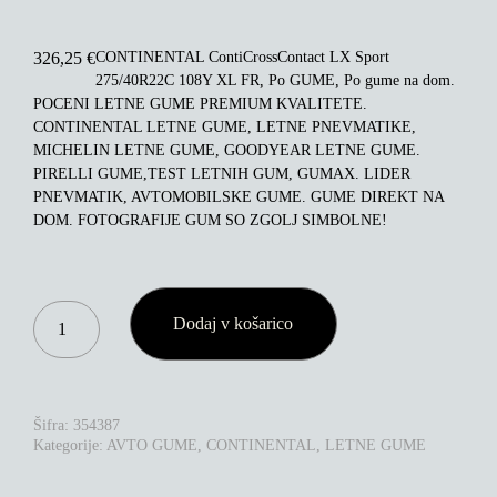
CONTINENTAL ContiCrossContact LX Sport
326,25
€
275/40R22C 108Y XL FR, Po GUME, Po gume na dom.
POCENI LETNE GUME PREMIUM KVALITETE.
CONTINENTAL LETNE GUME, LETNE PNEVMATIKE,
MICHELIN LETNE GUME, GOODYEAR LETNE GUME.
PIRELLI GUME,TEST LETNIH GUM, GUMAX. LIDER
PNEVMATIK, AVTOMOBILSKE GUME. GUME DIREKT NA
DOM. FOTOGRAFIJE GUM SO ZGOLJ SIMBOLNE!
CONTINENTAL
Dodaj v košarico
CONTICROSSCONTACT
LX
SPORT
275/40R22C
108Y
Šifra:
354387
XL
Kategorije:
AVTO GUME
,
CONTINENTAL
,
LETNE GUME
FR
KOLIČINA