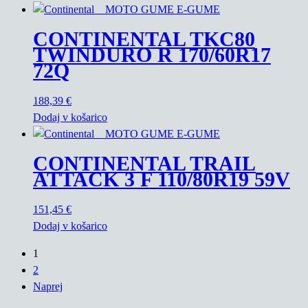
CONTINENTAL TKC80
TWINDURO R 170/60R17
72Q
188,39
€
Dodaj v košarico
CONTINENTAL TRAIL
ATTACK 3 F 110/80R19 59V
151,45
€
Dodaj v košarico
1
2
Naprej