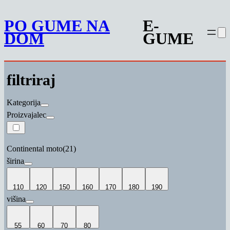
Preskoči
PO GUME NA
E-
na
DOM
GUME
vsebino
filtriraj
Kategorija
Proizvajalec
Continental moto
(21)
širina
110
120
150
160
170
180
190
višina
55
60
70
80