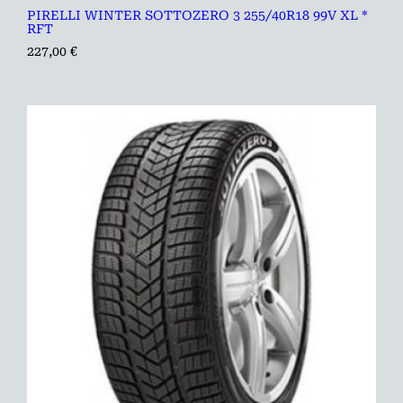
PIRELLI WINTER SOTTOZERO 3 255/40R18 99V XL *
RFT
227,00
€