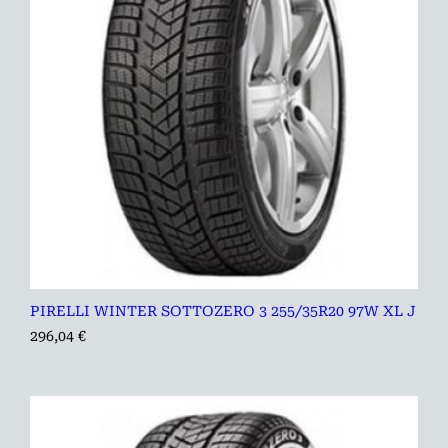
PIRELLI WINTER SOTTOZERO 3 255/35R20 97W XL J
296,04
€