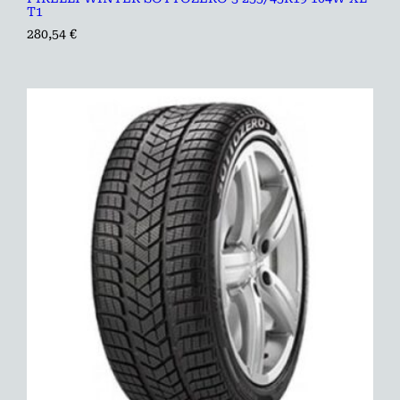
T1
280,54
€