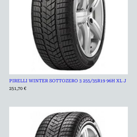
PIRELLI WINTER SOTTOZERO 3 255/35R19 96H XL J
251,70
€