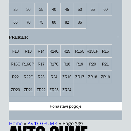
25
30
35
40
45
50
55
60
65
70
75
80
82
85
PREMER
F18
R13
R14
R14C
R15
R15C
R15CP
R16
R16C
R16CP
R17
R17C
R18
R19
R20
R21
R22
R22C
R23
R24
ZR16
ZR17
ZR18
ZR19
ZR20
ZR21
ZR22
ZR23
ZR24
Ponastavi pogoje
Home
»
AVTO GUME
»
Page 339