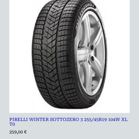
PIRELLI WINTER SOTTOZERO 3 255/45R19 104W XL
T0
259,00
€