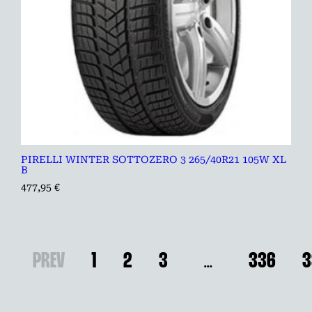
PIRELLI WINTER SOTTOZERO 3 265/40R21 105W XL
B
477,95
€
PREV
1
2
3
…
336
3