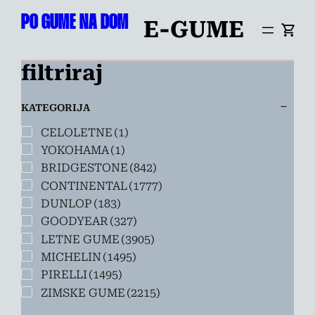
Preskoči
PO GUME NA DOM
E-GUME
na
vsebino
filtriraj
KATEGORIJA
CELOLETNE
(1)
YOKOHAMA
(1)
BRIDGESTONE
(842)
CONTINENTAL
(1777)
DUNLOP
(183)
GOODYEAR
(327)
LETNE GUME
(3905)
MICHELIN
(1495)
PIRELLI
(1495)
ZIMSKE GUME
(2215)