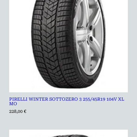
PIRELLI WINTER SOTTOZERO 3 255/45R19 104V XL
MO
228,00
€