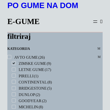
Preskoči
PO GUME NA DOM
na
vsebino
E-GUME
filtriraj
KATEGORIJA
AVTO GUME
(26)
ZIMSKE GUME
(9)
LETNE GUME
(17)
PIRELLI
(1)
CONTINENTAL
(8)
BRIDGESTONE
(5)
DUNLOP
(2)
GOODYEAR
(2)
MICHELIN
(8)