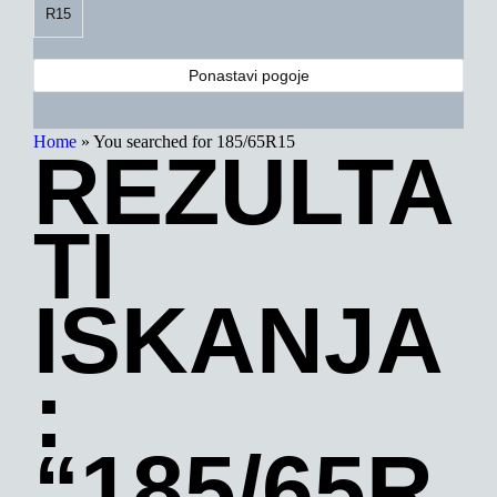
R15
Ponastavi pogoje
Home
»
You searched for 185/65R15
REZULTA
TI
ISKANJA
:
“185/65R