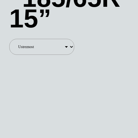
15”
105,00
€
89,00
€